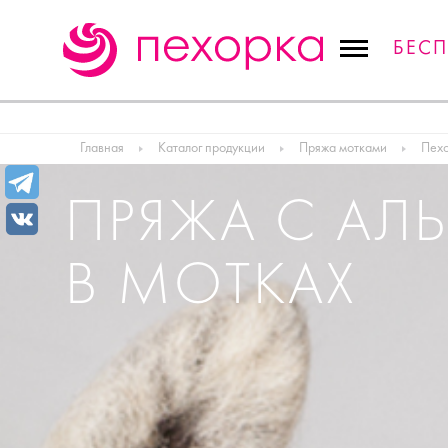
БЕС
Главная
Каталог продукции
Пряжа мотками
Пех
ПРЯЖА С АЛ
В МОТКАХ