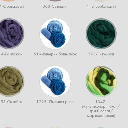
4-Оранжевый
363-Св.вишня
412-Верблюжий
84-Баклажан
519-Венерин башмачок
573-Т.изумруд
55-Св.табак
1225- Пыльная роза
1347-
Мультиколор(лимон/
яркий салат/
мор.водоросли)