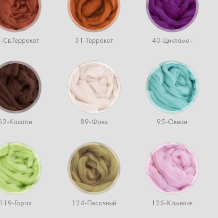
-Св.Терракот
31-Терракот
40-Цикламен
62-Каштан
89-Фрез
95-Океан
119-Горох
124-Песочный
125-Камелия