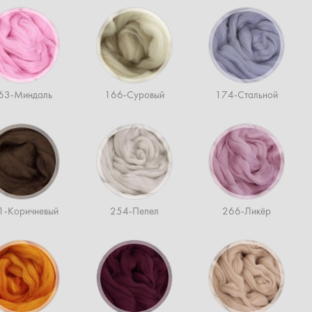
63-Миндаль
166-Суровый
174-Стальной
1-Коричневый
254-Пепел
266-Ликёр