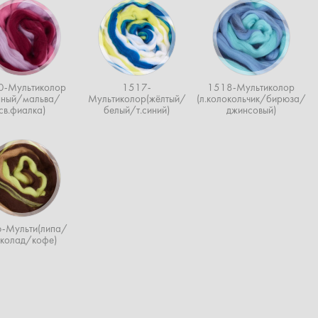
0-Мультиколор
1517-
1518-Мультиколор
нный/мальва/
Мультиколор(жёлтый/
(л.колокольчик/бирюза/
св.фиалка)
белый/т.синий)
джинсовый)
-Мульти(липа/
колад/кофе)