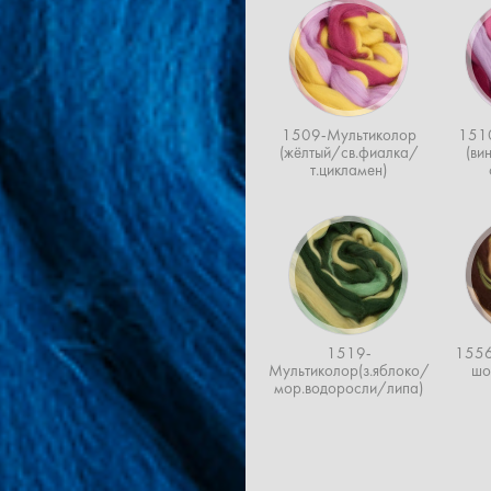
1509-Мультиколор
151
(жёлтый/св.фиалка/
(ви
т.цикламен)
1519-
1556
Мультиколор(з.яблоко/
шо
мор.водоросли/липа)