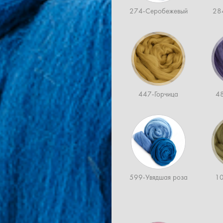
274-Серобежевый
28
447-Горчица
4
599-Увядшая роза
10