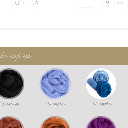
0
ВОЙТИ
/т шерсть
02-Черный
05-Голубой
15-Т.Голубой