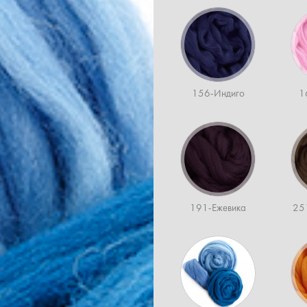
156-Индиго
1
191-Ежевика
25